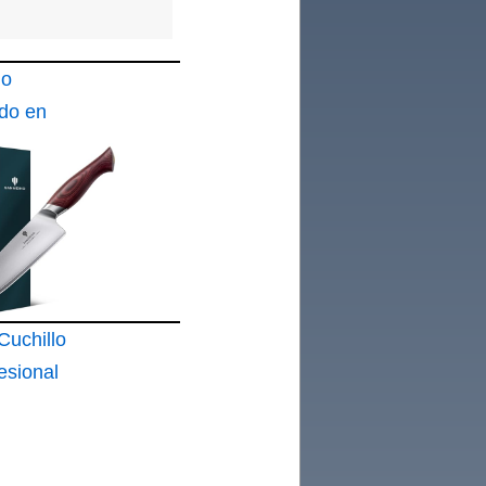
lo
do en
able y
0mm
uchillo
esional
és de