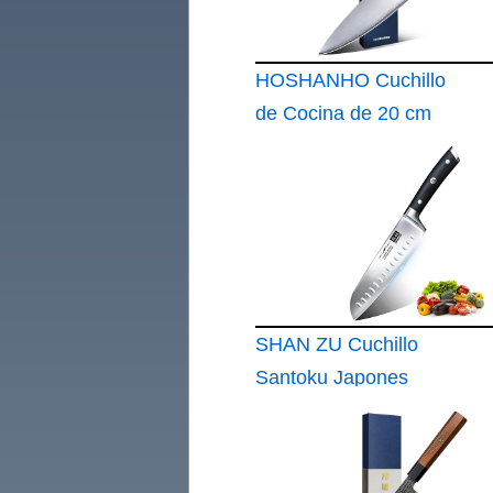
HOSHANHO Cuchillo
de Cocina de 20 cm
SHAN ZU Cuchillo
Santoku Japones