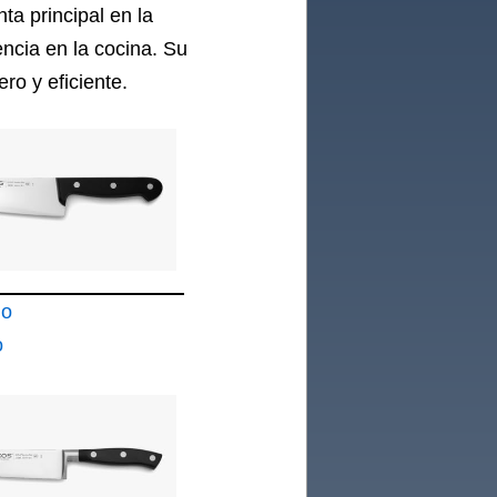
nta principal en la
encia en la cocina. Su
ro y eficiente.
lo
o
200 mm