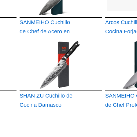
SANMEIHO Cuchillo
Arcos Cuchil
de Chef de Acero en
Cocina Forja
Polvo
Acero Inoxid
Hoja de 20
SHAN ZU Cuchillo de
SANMEIHO C
Cocina Damasco
de Chef Prof
20 cm Japon
Cocina