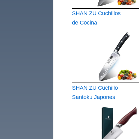
SHAN ZU Cuchillos
de Cocina
Profesionales
SHAN ZU Cuchillo
Santoku Japones