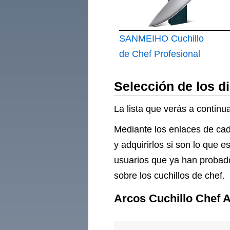
SANMEIHO Cuchillo
de Chef Profesional
20 cm Japonés de
Selección de los d
Cocina
La lista que verás a continu
Mediante los enlaces de cad
y adquirirlos si son lo que
usuarios que ya han probado
sobre los cuchillos de chef.
Arcos Cuchillo Chef A