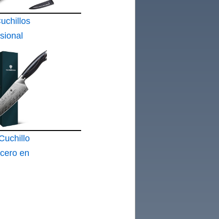
chillos
sional
lo
n
uchillo
cero en