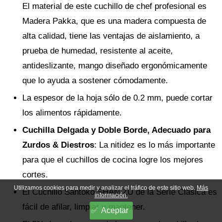
El material de este cuchillo de chef profesional es
Madera Pakka, que es una madera compuesta de
alta calidad, tiene las ventajas de aislamiento, a
prueba de humedad, resistente al aceite,
antideslizante, mango diseñado ergonómicamente
que lo ayuda a sostener cómodamente.
La espesor de la hoja sólo de 0.2 mm, puede cortar
los alimentos rápidamente.
Cuchilla Delgada y Doble Borde, Adecuado para
Zurdos & Diestros
: La nitidez es lo más importante
para que el cuchillos de cocina logre los mejores
cortes.
Utilizamos cookies para medir y analizar el tráfico de este sitio web.
Más
El Cuchillo Santoko SHAN ZU de la Serie Clásica es
información.
fácil de afilar, limpiar y mantener.
Aceptar