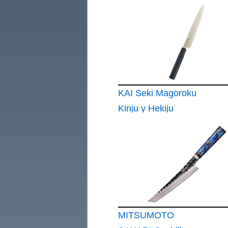
Sashimi de un Solo
Filo
KAI Seki Magoroku
Kinju y Hekiju
Yanagiba 24
MITSUMOTO