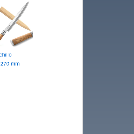
E CON
E
N
4 cm 3C
hillo
 270 mm