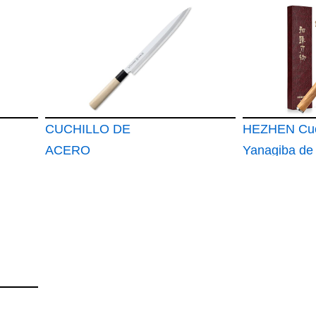
INOXIDABL
MANGO DE
MADERA D
ARCENIPO
YANAGIBA 2
CUCHILLO DE
HEZHEN Cuc
ACERO
Yanagiba de
INOXIDABLE CON
MANGO DE
MADERA DE
ARCENIPON
YANAGIBA 30 cm 3C