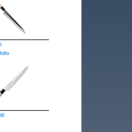
O
illo
n Solo
DE