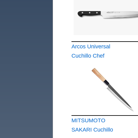
Arcos Universal
Cuchillo Chef
Yanagiba Acero
Negro 240 mm
MITSUMOTO
SAKARI Cuchillo