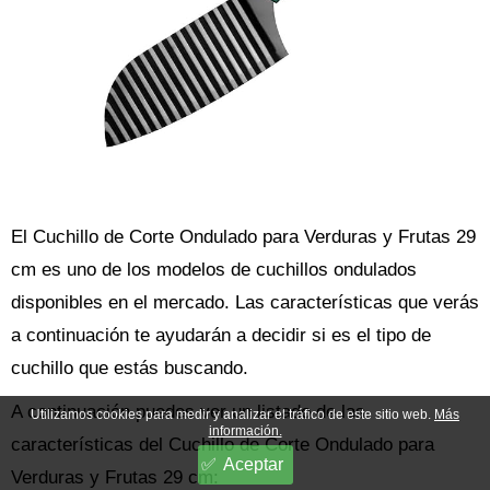
El Cuchillo de Corte Ondulado para Verduras y Frutas 29
cm es uno de los modelos de cuchillos ondulados
disponibles en el mercado. Las características que verás
a continuación te ayudarán a decidir si es el tipo de
cuchillo que estás buscando.
A continuación puedes ver un listado de las
Utilizamos cookies para medir y analizar el tráfico de este sitio web.
Más
información.
características del Cuchillo de Corte Ondulado para
Aceptar
Verduras y Frutas 29 cm: