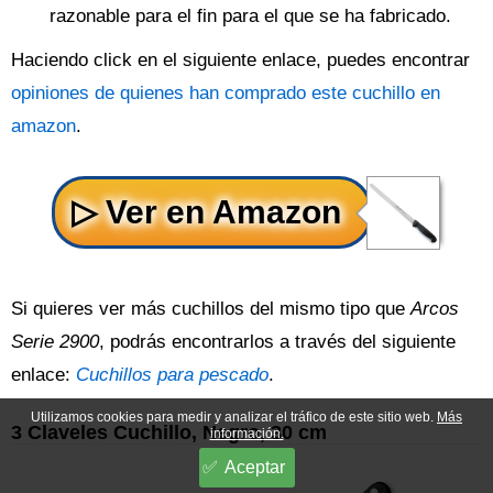
razonable para el fin para el que se ha fabricado.
Haciendo click en el siguiente enlace, puedes encontrar
opiniones de quienes han comprado este cuchillo en
amazon
.
Si quieres ver más cuchillos del mismo tipo que
Arcos
Serie 2900
, podrás encontrarlos a través del siguiente
enlace:
Cuchillos para pescado
.
Utilizamos cookies para medir y analizar el tráfico de este sitio web.
Más
3 Claveles Cuchillo, Negro, 30 cm
información.
Aceptar